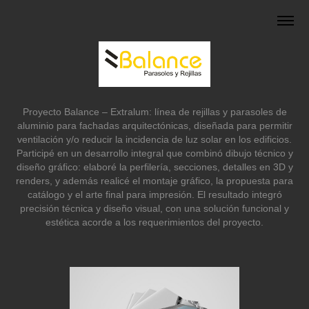
Proyecto Balance – Extralum: línea de rejillas y parasoles de
aluminio para fachadas arquitectónicas, diseñada para permitir
ventilación y/o reducir la incidencia de luz solar en los edificios.
Participé en un desarrollo integral que combinó dibujo técnico y
diseño gráfico: elaboré la perfilería, secciones, detalles en 3D y
renders, y además realicé el montaje gráfico, la propuesta para
catálogo y el arte final para impresión. El resultado integró
precisión técnica y diseño visual, con una solución funcional y
estética acorde a los requerimientos del proyecto.