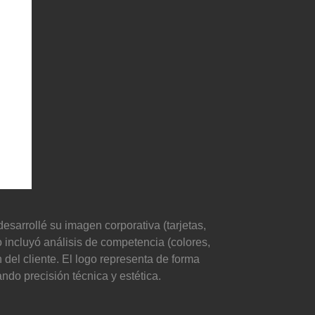
desarrollé su imagen corporativa (tarjetas,
to incluyó análisis de competencia (colores,
 del cliente. El logo representa de forma
ndo precisión técnica y estética.