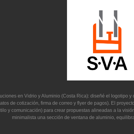
uciones en Vidrio y Aluminio (Costa Rica): diseñé el logotipo y 
atos de cotización, firma de correo y flyer de pagos). El proyec
tilo y comunicación) para crear propuestas alineadas a la visión
minimalista una sección de ventana de aluminio, equilibra